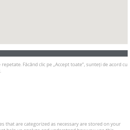
 repetate. Făcând clic pe „Accept toate”, sunteți de acord cu
.
es that are categorized as necessary are stored on your