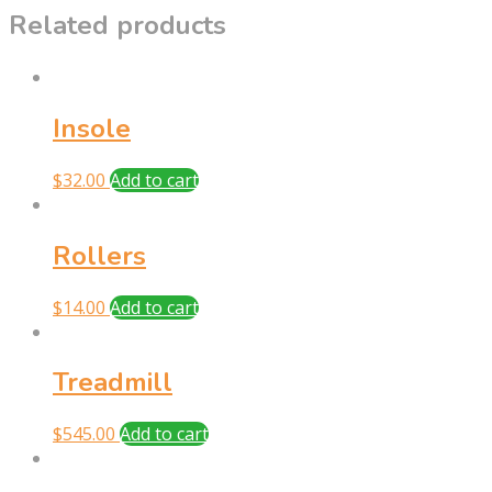
Related products
Insole
$
32.00
Add to cart
Rollers
$
14.00
Add to cart
Treadmill
$
545.00
Add to cart