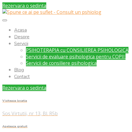
Rezervara o sedinta
Acasa
Despre
Servicii
PSIHOTERAPIA cu CONSILIEREA PSIHOLOGICA
Servicii de evaluare psihologica pentru COPII:
Servicii de consiliere psihologica
Blog
Contact
Rezervara o sedinta
Viziteaza locatia
Sos Virtutii, nr 13, Bl. R5b
Apeleaza gratuit