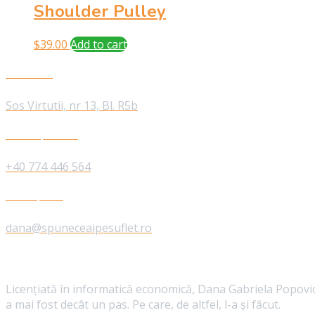
Shoulder Pulley
$
39.00
Add to cart
Vizitează-mă
Sos Virtutii, nr 13, Bl. R5b
Suna-mă pe telefon
+40 774 446 564
Scrie-mi pe mail
dana@spuneceaipesuflet.ro
Despre mine
Licențiată în informatică economică, Dana Gabriela Popovic
a mai fost decât un pas. Pe care, de altfel, l-a și făcut.