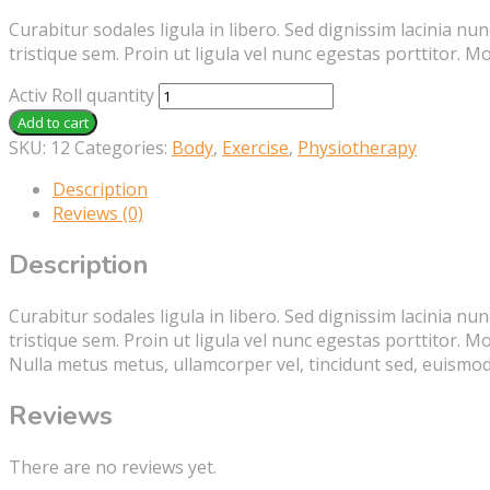
Curabitur sodales ligula in libero. Sed dignissim lacinia n
tristique sem. Proin ut ligula vel nunc egestas porttitor. Mor
Activ Roll quantity
Add to cart
SKU:
12
Categories:
Body
,
Exercise
,
Physiotherapy
Description
Reviews (0)
Description
Curabitur sodales ligula in libero. Sed dignissim lacinia n
tristique sem. Proin ut ligula vel nunc egestas porttitor. Mor
Nulla metus metus, ullamcorper vel, tincidunt sed, euismod
Reviews
There are no reviews yet.