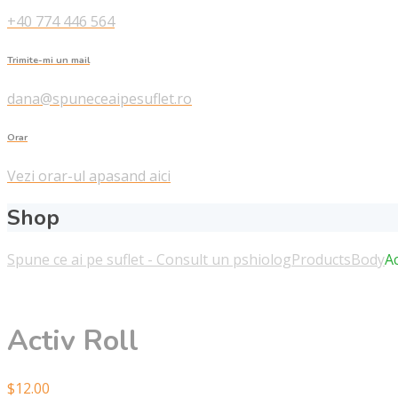
+40 774 446 564
Trimite-mi un mail
dana@spuneceaipesuflet.ro
Orar
Vezi orar-ul apasand aici
Shop
Spune ce ai pe suflet - Consult un pshiolog
Products
Body
Ac
Activ Roll
$
12.00